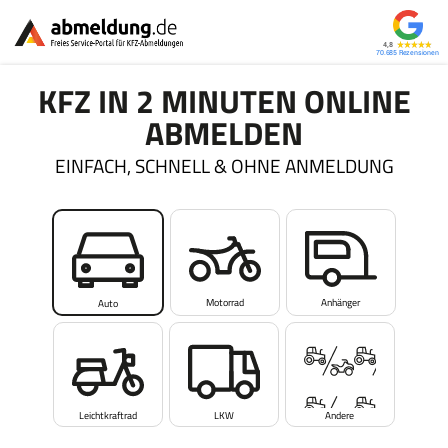
4,8
70.685
KFZ IN 2 MINUTEN ONLINE
ABMELDEN
EINFACH, SCHNELL & OHNE ANMELDUNG
Motorrad
Anhänger
Auto
Leichtkraftrad
LKW
Andere