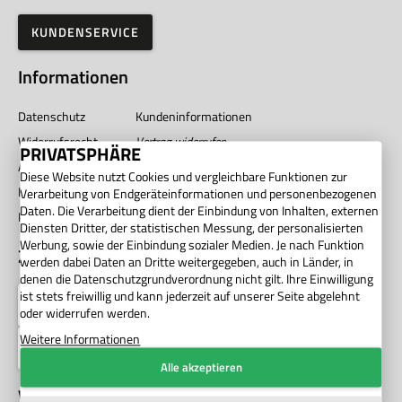
KUNDENSERVICE
Informationen
Datenschutz
Kundeninformationen
Widerrufsrecht
Vertrag widerrufen
PRIVATSPHÄRE
AGB
Impressum
Diese Website nutzt Cookies und vergleichbare Funktionen zur
Barrierefreiheit
Unternehmen
Verarbeitung von Endgeräteinformationen und personenbezogenen
Daten. Die Verarbeitung dient der Einbindung von Inhalten, externen
Privatsphäre
Diensten Dritter, der statistischen Messung, der personalisierten
Werbung, sowie der Einbindung sozialer Medien. Je nach Funktion
Zahlung
werden dabei Daten an Dritte weitergegeben, auch in Länder, in
denen die Datenschutzgrundverordnung nicht gilt. Ihre Einwilligung
ist stets freiwillig und kann jederzeit auf unserer Seite abgelehnt
oder widerrufen werden.
Weitere Informationen
Alle akzeptieren
Versand